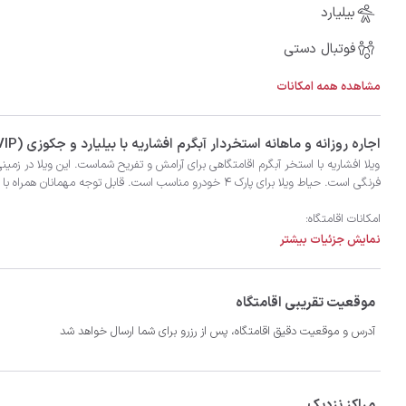
بیلیارد
فوتبال دستی
مشاهده همه امکانات
‫‫اجاره روزانه و ماهانه استخردار آبگرم افشاریه با بیلیارد و جکوزی (VIP)، 500 متر برای 10 نفر به همراه 50 نفر اضافی در شهر کردان با تضمین بهترین کیفیت و قیمت در اتاقک
نمایش جزئیات بیشتر
موقعیت تقریبی اقامتگاه
- سیستم سرمایشی و گرمایشی داکت اسپیلت

آدرس و موقعیت دقیق اقامتگاه، پس از رزرو برای شما ارسال خواهد شد
مراکز نزدیک