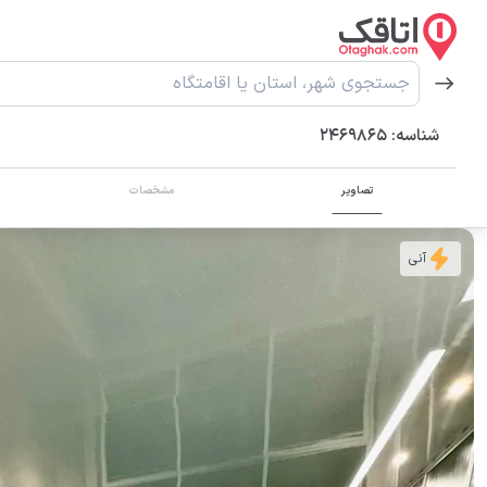
شناسه:
2469865
تصاویر
مشخصات
آنی