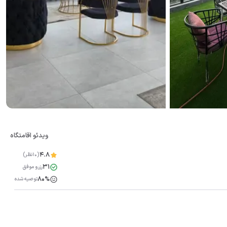
ویدئو اقامتگاه
4.8
(10نظر)
31
رزرو موفق
80%
توصیه شده