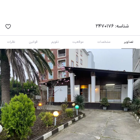
شناسه:
2470176
تصاویر
مشخصات
موقعیت
تقویم
قوانین
نظرات