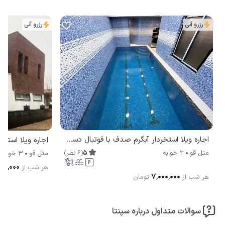
رزرو آنی
رزرو آنی
اجاره ویلا استخردار آبگرم صدف با فوتبال دستی متل قو
5
(
6
نظر
)
متل قو
2 خوابه
متل قو
3 خوابه
۱۰۰٬۰۰۰
هر شب از
۷٬۰۰۰٬۰۰۰
هر شب از
تومان
سوالات متداول درباره سپنتا