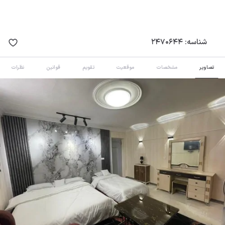
شناسه:
2470644
تصاویر
مشخصات
موقعیت
تقویم
قوانین
نظرات