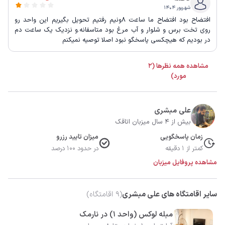
شهریور ۱۴۰۴
افتضاح بود افتضاح ما ساعت ۸ونیم رفتیم تحویل بگیریم این واحد رو
روی تخت برس و شلوار و آب مرغ بود متاسفانه.و نزدیک یک ساعت دم
در بودیم که هیچکسی پاسخگو نبود اصلا توصیه نمیکنم
مشاهده همه نظرها (2
مورد)
علی مبشری
بیش از 4 سال میزبان اتاقک
زمان پاسخگویی
میزان تایید رزرو
کمتر از 1 دقیقه
در حدود 100 درصد
مشاهده پروفایل میزبان
سایر اقامتگاه های علی مبشری
(
9
اقامتگاه)
مبله لوکس (واحد ۱) در نارمک