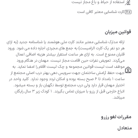
استفاده از حیاط و باغ مجاز نیست
کارت شناسایی معتبر کافی است
قوانین میزبان
ارائه مدارک شناسایی معتبر مانند کارت ملی هوشمند یا شناسنامه جدید (به ازای
هر دو نفر یک کارت الزامیست) به جمع های مجردی اجاره داده می شود. ورود
قلیان ممنوع است. به ازای هر ساعت استقرار بیشتر هزینه اضافی اعمال
می‌گردد. تعویض نفرات حین اقامت مجاز نیست. مهمان در هنگام ورود
موظف است لیست قوانین مجموعه و چک لیست اقلام را امضا نماید. به
جهت حفظ آرامش ساختمان جهت سرویس دهی بهتر درب اصلی مجتمع از
ساعت 1 بامداد تا 6 صبح بسته بوده و امکان تردد وجود ندارد. کلید واحد در
اختیار مهمان قرار دارد ولی درب مجتمع توسط نگهبان باز و بسته میشود.
اتباع خارجی قبل از رزرو با میزبان تماس بگیرند. 1 کودک زیر 3 سال رایگان
میباشد.
مقررات لغو رزرو
متعادل