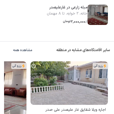
مبله زارعی در غارعلیصدر
خانه، 2 خوابه، تا 8 مهمان
از
2,000,000
تومان
سایر اقامتگاه‌های مشابه در منطقه
مشاهده همه
رزرو آنی
رزرو آنی
اجاره ویلا شقایق غار علیصدر علی صدر