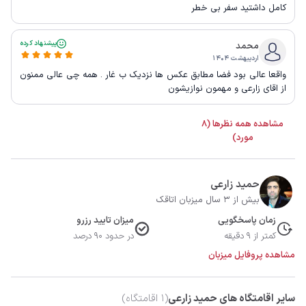
کامل داشتید سفر بی خطر
پیشنهاد کرده
محمد
اردیبهشت ۱۴۰۴
واقعا عالی بود فضا مطابق عکس ها نزدیک ب غار . همه چی عالی ممنون
از اقای زارعی و مهمون نوازیشون
مشاهده همه نظرها (8
مورد)
حمید زارعی
بیش از 3 سال میزبان اتاقک
زمان پاسخگویی
میزان تایید رزرو
کمتر از 9 دقیقه
در حدود 90 درصد
مشاهده پروفایل میزبان
سایر اقامتگاه های حمید زارعی
(
1
اقامتگاه)