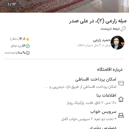
1 / 12
مبله زارعی (۲)، در علی صدر
نیمه دربست
4.8
(10نظر)
حمید زارعی
16
بیش از 3 سال میزبان اتاقک
رزرو موفق
100%
توصیه شده
درباره اقامتگاه
امکان پرداخت اقساطی
امکان پرداخت اقساطی از طریق تارا، دیجی‌پی و ...
اطلاعات بنا
120 متر، 2 اتاق، فلت، پارکینگ روباز
سرویس خواب
2 تخت دو نفره، 2 سرویس خواب کامل
دسترس پذیری