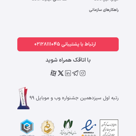
راهکارهای سازمانی
ارتباط با پشتیبانی 02128111045
با اتاقک همراه شوید
رتبه اول سیزدهمین جشنواره وب و موبایل ۹۹