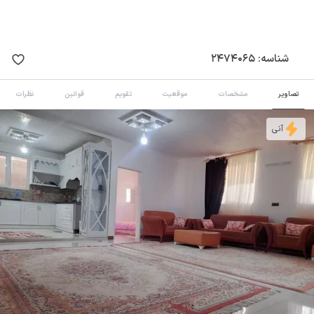
شناسه:
2474065
تصاویر
مشخصات
موقعیت
تقویم
قوانین
نظرات
آنی