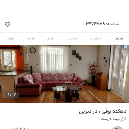
شناسه:
2474779
تصاویر
مشخصات
موقعیت
تقویم
قوانین
نظرات
1 / 17
دهکده برفی ، در دیزین
نیمه دربست