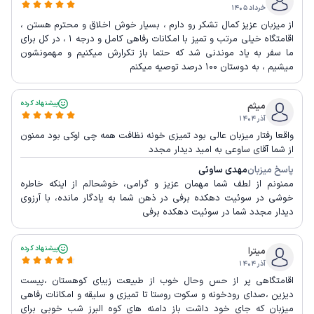
خرداد ۱۴۰۵
از میزبان عزیز کمال تشکر رو دارم ، بسیار خوش اخلاق و محترم هستن ،
اقامتگاه خیلی مرتب و تمیز با امکانات رفاهی کامل و درجه ۱ ، در کل برای
ما سفر به یاد موندنی شد که حتما باز تکرارش میکنیم و مهمونشون
میشیم ، به دوستان ۱۰۰ درصد توصیه میکنم
پیشنهاد کرده
میثم
آذر ۱۴۰۴
واقعا رفتار میزبان عالی بود تمیزی خونه نظافت همه چی اوکی بود ممنون
از شما آقای ساوعی به امید دیدار مجدد
پاسخ میزبان
مهدی ساوئی
ممنونم از لطف شما مهمان عزیز و گرامی، خوشحالم از اینکه خاطره
خوشی در سوئیت دهکده برفی در ذهن شما به یادگار مانده، با آرزوی
دیدار مجدد شما در سوئیت دهکده برفی
پیشنهاد کرده
میترا
آذر ۱۴۰۴
اقامتگاهی پر از حس وحال خوب از طبیعت زیبای کوهستان ،پیست
دیزین ،صدای رودخونه و سکوت روستا تا تمیزی و سلیقه و امکانات رفاهی
میزبان که جای خود داشت باز دامنه های کوه البرز شب خوبی برای