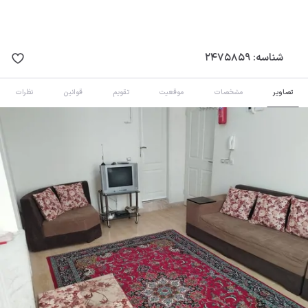
شناسه:
2475859
تصاویر
مشخصات
موقعیت
تقویم
قوانین
نظرات