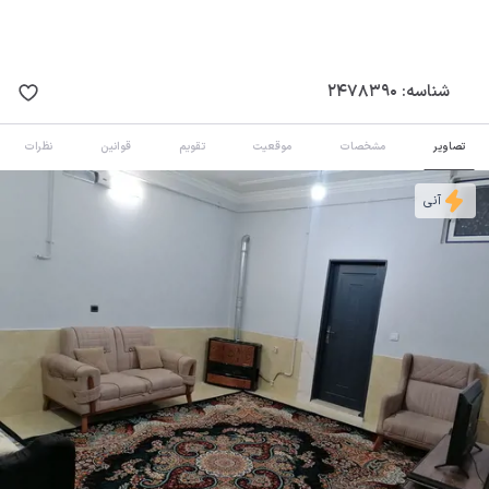
شناسه:
2478390
تصاویر
مشخصات
موقعیت
تقویم
قوانین
نظرات
آنی