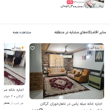
0
%
1300000
از
1,300,000
تومان
سایر اقامتگاه‌های مشابه در منطقه
مشاهده همه
رزرو آنی
رزرو آنی
اجاره خانه مبل
گرگان
2 خوابه
۳۰۰٬۰۰۰
هر شب از
اجاره خانه مبله یاس در ناهارخوران گرگان