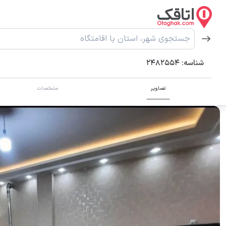
شناسه:
2482554
تصاویر
مشخصات