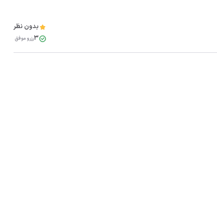
بدون نظر
3
رزرو موفق
مشاهده همه تصاویر(
9
)