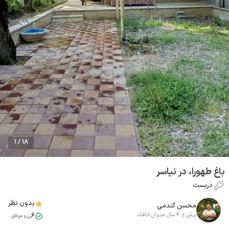
1 / 18
باغ طهورا، در نیاسر
دربست
بدون نظر
محسن گندمی
6
بیش از 4 سال میزبان اتاقک
رزرو موفق