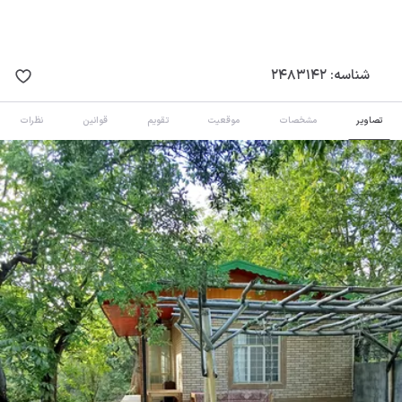
شناسه:
2483142
تصاویر
مشخصات
موقعیت
تقویم
قوانین
نظرات