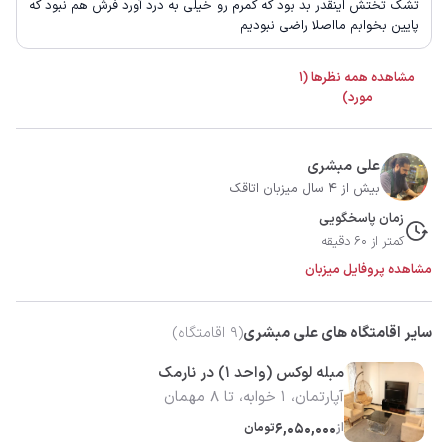
تشک تختش اینقدر بد بود که کمرم رو خیلی به درد آورد فرش هم نبود که
پایین بخوابم مااصلا راضی نبودیم
مشاهده همه نظرها (1
مورد)
علی مبشری
بیش از 4 سال میزبان اتاقک
زمان پاسخگویی
کمتر از 60 دقیقه
مشاهده پروفایل میزبان
سایر اقامتگاه های علی مبشری
(
9
اقامتگاه)
مبله لوکس (واحد ۱) در نارمک
آپارتمان، 1 خوابه، تا 8 مهمان
از
6,050,000
تومان