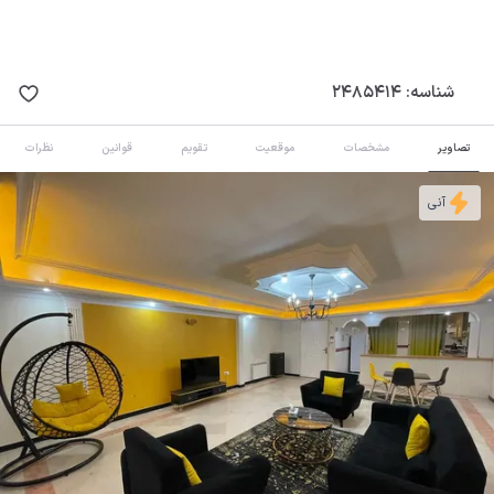
شناسه:
2485414
تصاویر
مشخصات
موقعیت
تقویم
قوانین
نظرات
آنی