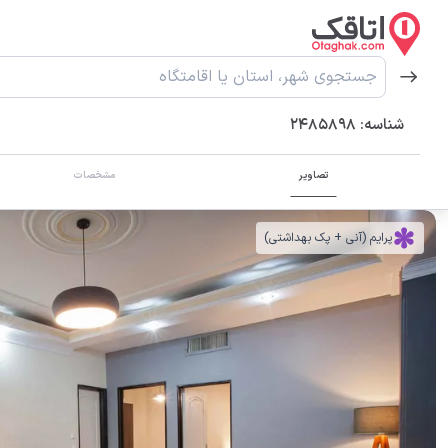
شناسه:
2485898
تصاویر
مشخصات
پرایم (آنی + پک بهداشتی)