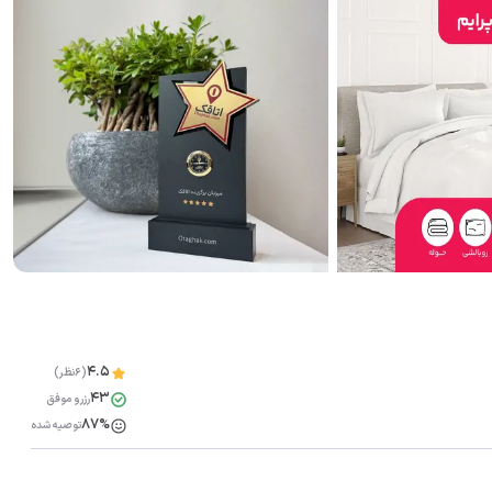
4.5
(6نظر)
43
رزرو موفق
مشاهده همه تصاویر(
10
)
87%
توصیه شده