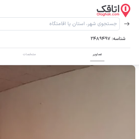
شناسه:
2489497
تصاویر
مشخصات