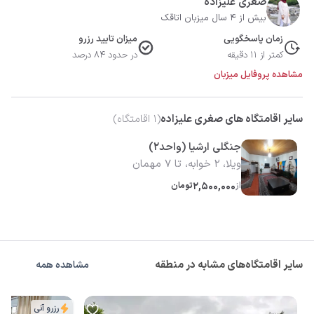
صغری علیزاده
بیش از 4 سال میزبان اتاقک
زمان پاسخگویی
میزان تایید رزرو
کمتر از 11 دقیقه
در حدود 84 درصد
مشاهده پروفایل میزبان
سایر اقامتگاه های صغری علیزاده
(
1
اقامتگاه)
جنگلی ارشیا (واحد2)
ویلا، 2 خوابه، تا 7 مهمان
از
2,500,000
تومان
سایر اقامتگاه‌های مشابه در منطقه
مشاهده همه
رزرو آنی