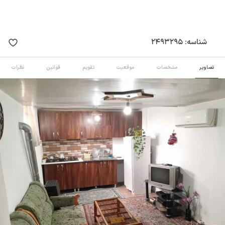
شناسه:
2493295
تصاویر
مشخصات
موقعیت
تقویم
قوانین
نظرات