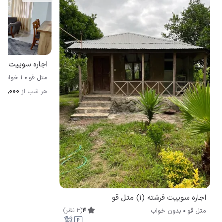
اجاره سوییت گن
متل قو
1 خوابه
۸۰۰٬۰۰۰
هر شب از
اجاره سوییت فرشته (۱) متل قو
4
(
3
نظر
)
متل قو
بدون خواب