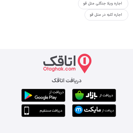
اجاره ویلا جنگلی متل قو
اجاره کلبه در متل قو
دریافت اتاقک