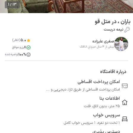
1 / 13
باران ، در متل قو
نیمه دربست
5.0
(1نظر)
صغری علیزاده
8
بیش از 4 سال میزبان اتاقک
رزرو موفق
100%
توصیه شده
درباره اقامتگاه
امکان پرداخت اقساطی
امکان پرداخت اقساطی از طریق تارا، دیجی‌پی و ...
اطلاعات بنا
25 متر، بدون اتاق، فلت
سرویس خواب
1 تخت دو نفره، 1 سرویس خواب کامل
دسترس پذیری