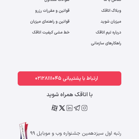
تماس با ما
سوالات متداول
وبلاگ اتاقک
قوانین و مقررات رزرو
میزبان شوید
قوانین و راهنمای میزبان
درباره تیم اتاقک
خط مشی کیفیت اتاقک
راهکارهای سازمانی
ارتباط با پشتیبانی 02128111045
با اتاقک همراه شوید
رتبه اول سیزدهمین جشنواره وب و موبایل ۹۹