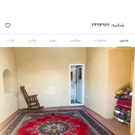
شناسه:
2494962
تصاویر
مشخصات
موقعیت
تقویم
قوانین
نظرات