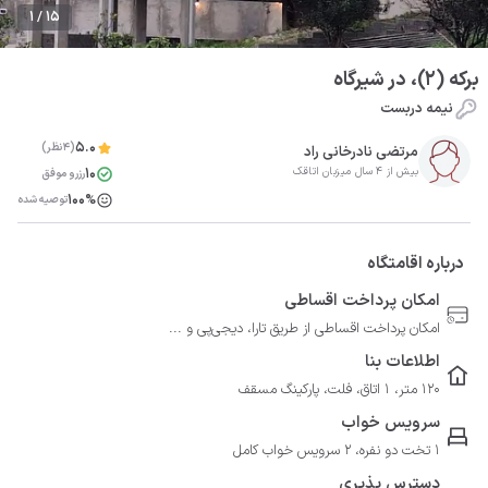
1 / 15
برکه (۲)، در شیرگاه
نیمه دربست
5.0
(4نظر)
مرتضی نادرخانی راد
10
بیش از 4 سال میزبان اتاقک
رزرو موفق
100%
توصیه شده
درباره اقامتگاه
امکان پرداخت اقساطی
امکان پرداخت اقساطی از طریق تارا، دیجی‌پی و ...
اطلاعات بنا
120 متر، 1 اتاق، فلت، پارکینگ مسقف
سرویس خواب
1 تخت دو نفره، 2 سرویس خواب کامل
دسترس پذیری