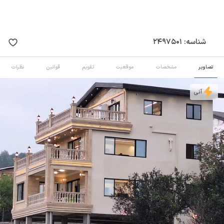
شناسه:
2497501
تصاویر
مشخصات
موقعیت
تقویم
قوانین
نظرات
آنی