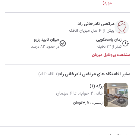
مورد)
مرتضی نادرخانی راد
بیش از 4 سال میزبان اتاقک
زمان پاسخگویی
میزان تایید رزرو
کمتر از 13 دقیقه
در حدود 83 درصد
مشاهده پروفایل میزبان
سایر اقامتگاه های مرتضی نادرخانی راد
(
1
اقامتگاه)
برکه (۱)
خانه، 2 خوابه، تا 6 مهمان
از
3,500,000
تومان