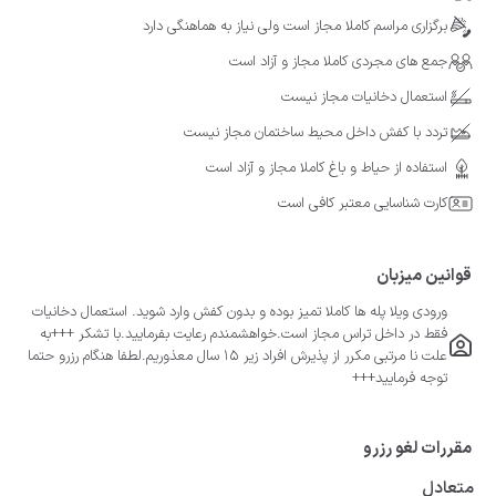
برگزاری مراسم کاملا مجاز است ولی نیاز به هماهنگی دارد
جمع های مجردی کاملا مجاز و آزاد است
استعمال دخانیات مجاز نیست
تردد با کفش داخل محیط ساختمان مجاز نیست
استفاده از حیاط و باغ کاملا مجاز و آزاد است
کارت شناسایی معتبر کافی است
قوانین میزبان
ورودی ویلا پله ها کاملا تمیز بوده و بدون کفش وارد شوید. استعمال دخانیات
فقط در داخل تراس مجاز است.خواهشمندم رعایت بفرمایید.با تشکر +++به
علت نا مرتبی مکرر از پذیرش افراد زیر ۱۵ سال معذوریم.لطفا هنگام رزرو حتما
توجه فرمایید+++
مقررات لغو رزرو
متعادل