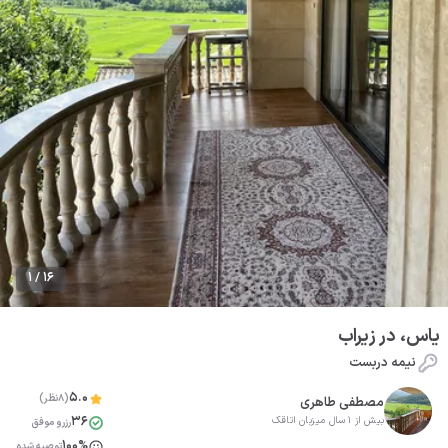
1 / 16
یاس، در زیراب
نیمه دربست
5.0
(8نظر)
مصطفی طاهری
36
بیش از 1 سال میزبان اتاقک
رزرو موفق
100%
توصیه شده