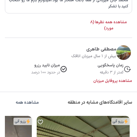
محمد جان میزبانی از شما باعث افتخار ما بود.امیدوارم بازم ما رو انتخاب
کنید.با تشکر
مشاهده همه نظرها (8
مورد)
مصطفی طاهری
بیش از 1 سال میزبان اتاقک
زمان پاسخگویی
میزان تایید رزرو
کمتر از 3 دقیقه
در حدود 100 درصد
مشاهده پروفایل میزبان
سایر اقامتگاه‌های مشابه در منطقه
مشاهده همه
رزرو آنی
رزرو آنی