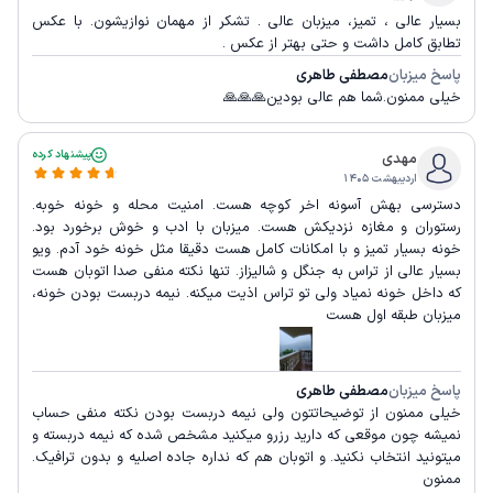
بسیار عالی ، تمیز، میزبان عالی . تشکر از مهمان نوازیشون. با عکس
تطابق کامل داشت و حتی بهتر از عکس .
پاسخ میزبان
مصطفی طاهری
خیلی ممنون.شما هم عالی بودین🙏🙏🙏
پیشنهاد کرده
مهدی
اردیبهشت ۱۴۰۵
دسترسی بهش آسونه اخر کوچه هست. امنیت محله و خونه خوبه.
رستوران و مغازه نزدیکش هست. میزبان با ادب و خوش برخورد بود.
خونه بسیار تمیز و با امکانات کامل هست دقیقا مثل خونه خود آدم. ویو
بسیار عالی از تراس به جنگل و شالیزاز. تنها نکته منفی صدا اتوبان هست
که داخل خونه نمیاد ولی تو تراس اذیت میکنه. نیمه دربست بودن خونه،
میزبان طبقه اول هست
پاسخ میزبان
مصطفی طاهری
خیلی ممنون از توضیحاتتون ولی نیمه دربست بودن نکته منفی حساب
نمیشه چون موقعی که دارید رزرو میکنید مشخص شده که نیمه دربسته و
میتونید انتخاب نکنید. و اتوبان هم که نداره جاده اصلیه و بدون ترافیک.
ممنون