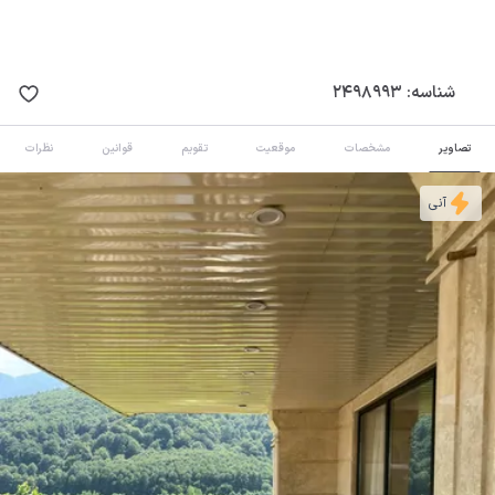
شناسه:
2498993
تصاویر
مشخصات
موقعیت
تقویم
قوانین
نظرات
آنی