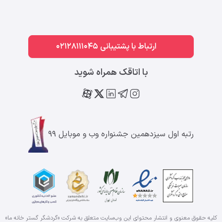
ارتباط با پشتیبانی 02128111045
با اتاقک همراه شوید
رتبه اول سیزدهمین جشنواره وب و موبایل ۹۹
کلیه حقوق معنوی و انتشار محتوای این وب‌سایت متعلق به شرکت «گردشگر گستر خانه ما»