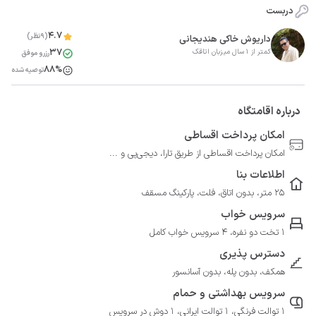
دربست
4.7
(9نظر)
داریوش خاکی هندیجانی
37
کمتر از 1 سال میزبان اتاقک
رزرو موفق
88%
توصیه شده
درباره اقامتگاه
امکان پرداخت اقساطی
امکان پرداخت اقساطی از طریق تارا، دیجی‌پی و ...
اطلاعات بنا
25 متر، بدون اتاق، فلت، پارکینگ مسقف
سرویس خواب
1 تخت دو نفره، 4 سرویس خواب کامل
دسترس پذیری
همکف، بدون پله، بدون آسانسور
سرویس بهداشتی و حمام
1 توالت فرنگی، 1 توالت ایرانی، 1 دوش در سرویس