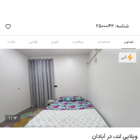
شناسه:
2500042
تصاویر
مشخصات
موقعیت
تقویم
قوانین
نظرات
آنی
1 / 12
ویلایی لند، در آبادان