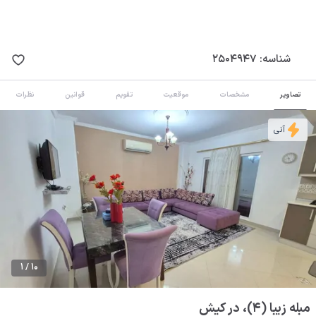
شناسه:
2504947
تصاویر
مشخصات
موقعیت
تقویم
قوانین
نظرات
آنی
1 / 10
مبله زیبا (4)، در کیش