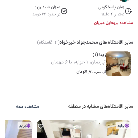
زمان پاسخگویی
میزان تایید رزرو
کمتر از 4 دقیقه
در حدود 66 درصد
مشاهده پروفایل میزبان
سایر اقامتگاه های محمدجواد خیرخواه
(
4
اقامتگاه)
زیبا (1)
آپارتمان، 1 خوابه، تا 6 مهمان
از
1,700,000
تومان
سایر اقامتگاه‌های مشابه در منطقه
مشاهده همه
پرایم
پرایم