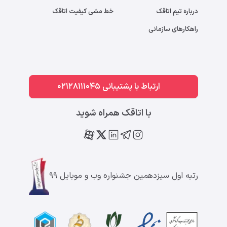
درباره تیم اتاقک
خط مشی کیفیت اتاقک
راهکارهای سازمانی
ارتباط با پشتیبانی 02128111045
با اتاقک همراه شوید
رتبه اول سیزدهمین جشنواره وب و موبایل ۹۹