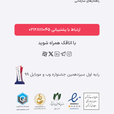
راهکارهای سازمانی
ارتباط با پشتیبانی 02128111045
با اتاقک همراه شوید
رتبه اول سیزدهمین جشنواره وب و موبایل ۹۹