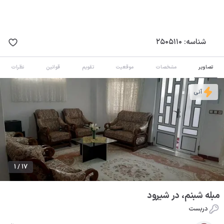
شناسه:
2505110
تصاویر
مشخصات
موقعیت
تقویم
قوانین
نظرات
آنی
1 / 17
مبله شبنم، در شیرود
دربست