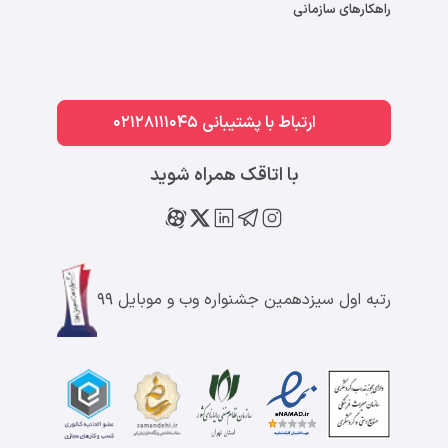
راهکارهای سازمانی
ارتباط با پشتیبانی 02128111045
با اتاقک همراه شوید
رتبه اول سیزدهمین جشنواره وب و موبایل ۹۹