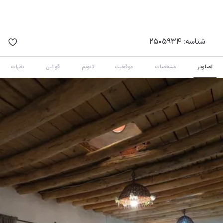
شناسه:
2505934
تصاویر
مشخصات
موقعیت
تقویم
قوانین
نظرات