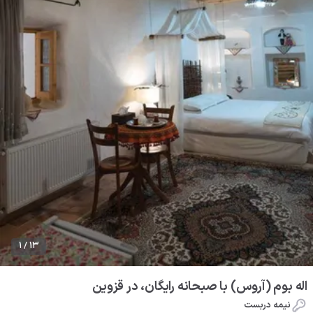
1 / 13
اله بوم (آروس) با صبحانه رایگان، در قزوین
نیمه دربست