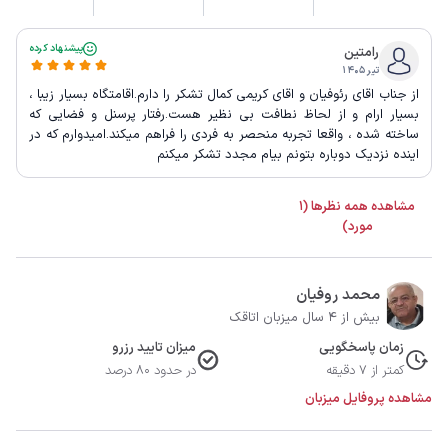
پیشنهاد کرده
رامتین
تیر ۱۴۰۵
از جناب اقای رئوفیان و اقای کریمی کمال تشکر را دارم.اقامتگاه بسیار زیبا ،
بسیار ارام و از لحاظ نطافت بی نظیر هست.رفتار پرسنل و فضایی که
ساخته شده ، واقعا تجربه منحصر به فردی را فراهم میکند.امیدوارم که در
اینده نزدیک دوباره بتونم بیام مجدد تشکر میکنم
مشاهده همه نظرها (1
مورد)
محمد روفیان
بیش از 4 سال میزبان اتاقک
زمان پاسخگویی
میزان تایید رزرو
کمتر از 7 دقیقه
در حدود 80 درصد
مشاهده پروفایل میزبان