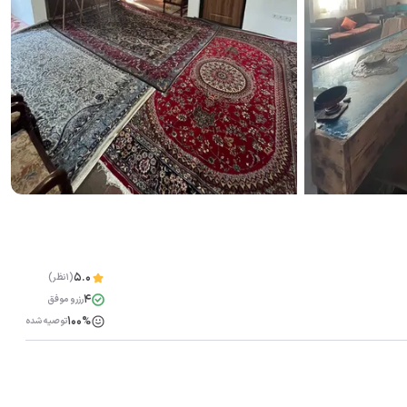
5.0
(1نظر)
4
رزرو موفق
100%
توصیه شده
مشاهده همه تصاویر(
20
)