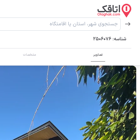
شناسه:
2506076
تصاویر
مشخصات