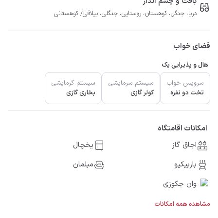
بافت و چشم انداز
دریا، جنگل، کوهستان، روستایی، جنگلی، ییلاقی/ کوهستانی
فضای خواب
هال و پذیرایی یک
سرویس خواب
سیستم سرمایشی
سیستم گرمایشی
تخت دو نفره
کولر گازی
بخاری گازی
امکانات اقامتگاه
اجاق گاز
یخچال
باربیکیو
مبلمان
وان جکوزی
مشاهده همه امکانات