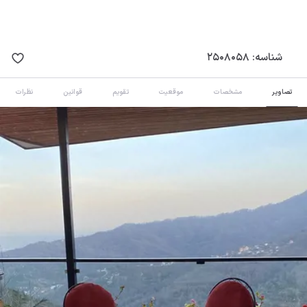
شناسه:
2508058
تصاویر
مشخصات
موقعیت
تقویم
قوانین
نظرات