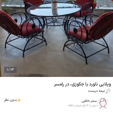
1 / 13
ویلایی ناورد با جکوزی، در رامسر
نیمه دربست
بدون نظر
سحر خالقی
بیش از 4 سال میزبان اتاقک