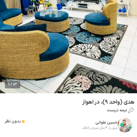
1 / 13
هدی (واحد 9)، در اهواز
نیمه دربست
بدون نظر
حسین علوانی
بیش از 4 سال میزبان اتاقک