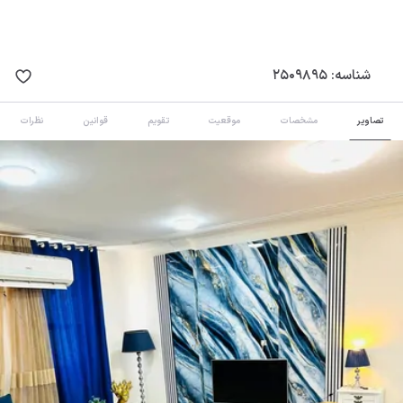
شناسه:
2509895
تصاویر
مشخصات
موقعیت
تقویم
قوانین
نظرات