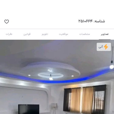
شناسه:
2510664
تصاویر
مشخصات
موقعیت
تقویم
قوانین
نظرات
آنی