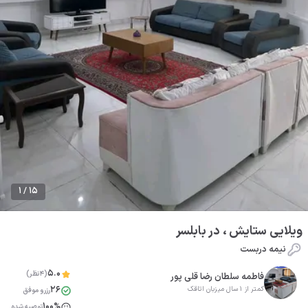
1 / 15
ویلایی ستایش ، در بابلسر
نیمه دربست
5.0
(4نظر)
فاطمه سلطان رضا قلی پور
26
کمتر از 1 سال میزبان اتاقک
رزرو موفق
100%
توصیه شده