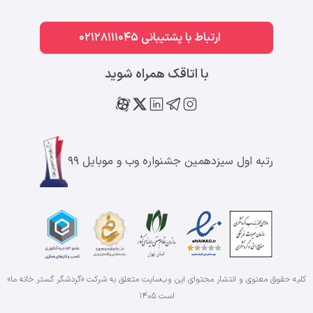
ارتباط با پشتیبانی 02128111045
با اتاقک همراه شوید
رتبه اول سیزدهمین جشنواره وب و موبایل ۹۹
کلیه حقوق معنوی و انتشار محتوای این وب‌سایت متعلق به شرکت «گردشگر گستر خانه ما»
است
۱۴۰۵