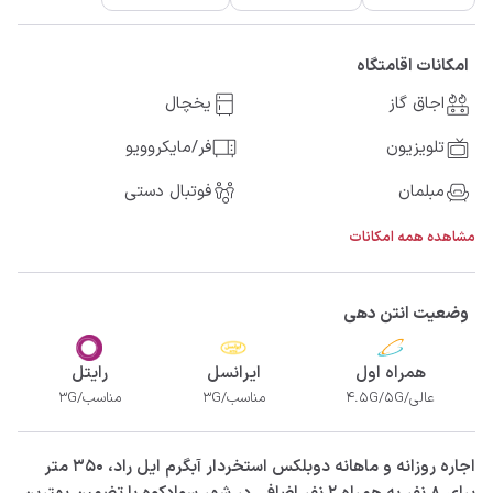
امکانات اقامتگاه
اجاق گاز
یخچال
تلویزیون
فر/مایکروویو
مبلمان
فوتبال دستی
مشاهده همه امکانات
وضعیت انتن دهی
همراه اول
ایرانسل
رایتل
عالی/4.5G/5G
مناسب/3G
مناسب/3G
‫‫اجاره روزانه و ماهانه دوبلکس استخردار آبگرم ایل راد، 350 متر