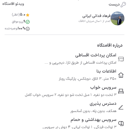
ویدئو اقامتگاه
دربست
5.0
(1نظر)
فرهاد فدائی ایرانی
9
کمتر از 1 سال میزبان اتاقک
رزرو موفق
100%
توصیه شده
درباره اقامتگاه
امکان پرداخت اقساطی
امکان پرداخت اقساطی از طریق تارا، دیجی‌پی و ...
اطلاعات بنا
350 متر، 3 اتاق، دوبلکس، پارکینگ روباز
سرویس خواب
3 تخت دو نفره، 1 مبل تخت شو دو نفره، 2 سرویس خواب کامل
دسترس پذیری
همکف، بدون پله، بدون آسانسور
سرویس بهداشتی و حمام
3 توالت فرنگی، 1 توالت ایرانی، 4 دوش در سرویس