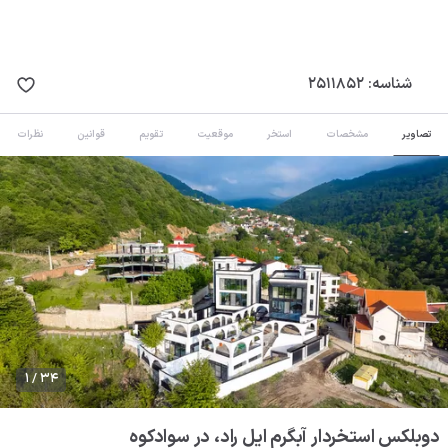
شناسه:
2511852
تصاویر
مشخصات
استخر
موقعیت
تقویم
قوانین
نظرات
1 / 34
دوبلکس استخردار آبگرم ایل راد، در سوادکوه