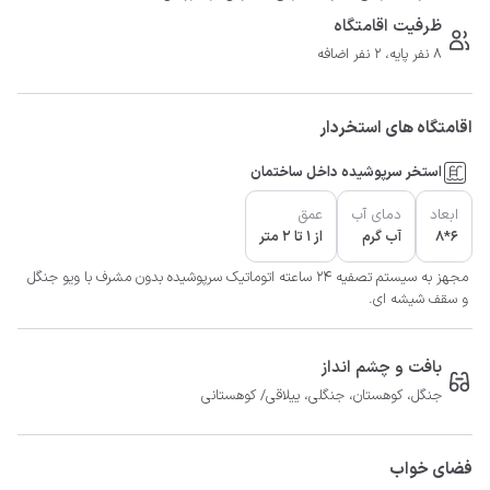
ظرفیت اقامتگاه
8 نفر پایه، 2 نفر اضافه
اقامتگاه های استخردار
استخر سرپوشیده داخل ساختمان
ابعاد
دمای آب
عمق
6*8
آب گرم
از 1 تا 2 متر
مجهز به سیستم تصفیه ۲۴ ساعته اتوماتیک سرپوشيده بدون مشرف با ويو جنگل
و سقف شيشه اي.
بافت و چشم انداز
جنگل، کوهستان، جنگلی، ییلاقی/ کوهستانی
فضای خواب