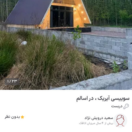
1 / 23
سوییسی آیریک ، در اسالم
دربست
بدون نظر
سعید درویش نژاد
بیش از 4 سال میزبان اتاقک