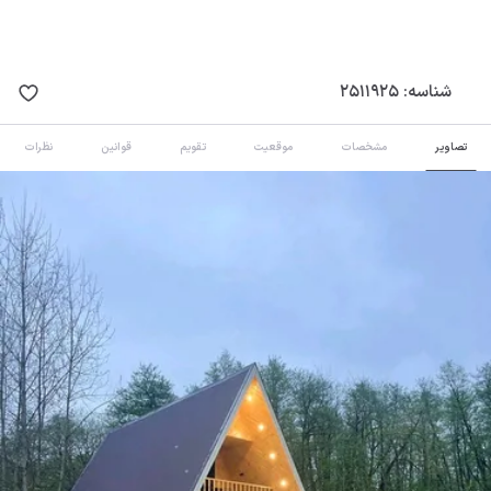
شناسه:
2511925
تصاویر
مشخصات
موقعیت
تقویم
قوانین
نظرات