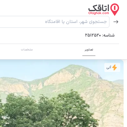
شناسه:
2512520
تصاویر
مشخصات
آنی