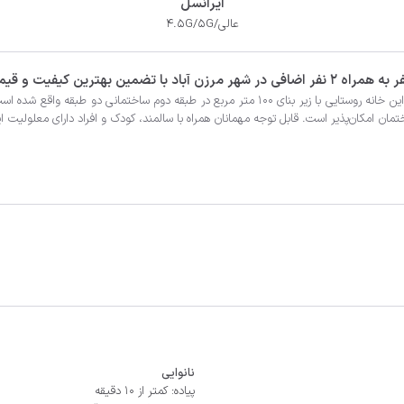
ایرانسل
عالی/4.5G/5G
نانوایی
پیاده: کمتر از 10 دقیقه