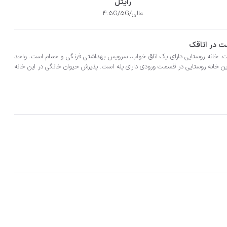
رایتل
عالی/4.5G/5G