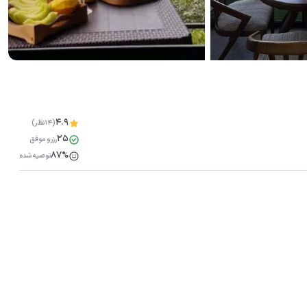
4.9
(14نظر)
25
رزرو موفق
87%
توصیه شده
مشاهده همه تصاویر(
37
)