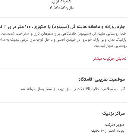
همراه اول
عالی/4.5G/5G
‫‫اجاره روزانه و ماهانه هایته گل (سپینود) با جکوزی، 100 متر برای 3 نفر به همراه 2 نفر اضافی در شهر مرزن آباد با تضمین بهترین کیفیت و قیمت در اتاقک
نمایش جزئیات بیشتر
- سیستم سرمایشی پنکه و گرمایشی بخاری گازی
موقعیت تقریبی اقامتگاه
آدرس و موقعیت دقیق اقامتگاه، پس از رزرو برای شما ارسال خواهد شد
مراکز نزدیک
سوپر مارکت
پیاده: کمتر از 10 دقیقه