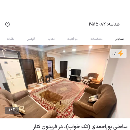
شناسه:
2515082
تصاویر
مشخصات
موقعیت
تقویم
قوانین
نظرات
آنی
1 / 11
ساحلی پوراحمدی (تک خواب)، در فریدون کنار