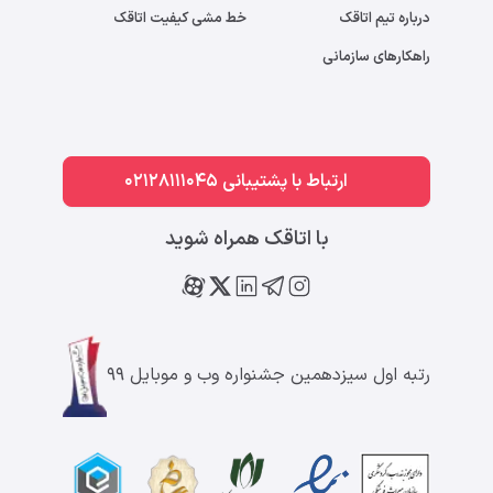
درباره تیم اتاقک
خط مشی کیفیت اتاقک
راهکارهای سازمانی
ارتباط با پشتیبانی 02128111045
با اتاقک همراه شوید
رتبه اول سیزدهمین جشنواره وب و موبایل ۹۹