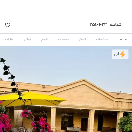
شناسه:
2516423
تصاویر
مشخصات
استخر
موقعیت
تقویم
قوانین
نظرات
آنی