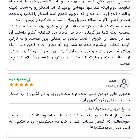
حساس بودن بیش از حد و سهولت ، وسایل شخصی خود را به همراه
بیاورند. دوم اینکه شما تنها مهمانی بودید که آب استخر رو به شدت کثیف
و آلوده تحویل دادید طوری که مجبور شدیم تمام استخر را تخلیه و مجدد
آبگیری کنیم ، اگر ما موقع تحویل ویلا از شما بابت کثیفی بیش از حد ، از
شما خسارت دریافت میکردیم ،معنی ارزش ویلا رو بهتر متوجه میشدید .
عجیب اینکه شما در گرمای ۶۰ درجه مرداد ماه تقاضای آبگرم داشتید آن
هم در لحظه ی خروج ! ضمنا عکس ها همگی بروز هستند و به تازگی
گرفته شدند . پیشنهاد بنده به شما اینه که بجای اجاره کردن ویلا ، یک
ویلای شخصی برای خودتون خریداری کنید . این نظر شمارو کذب و به دور
از انصاف میبینم و نظرات کلیه مهمانان محترم ویلا سناتور گویای همه چیز
هست .
پیشنهاد کرده
احمد
تیر ۱۴۰۵
همچی عالی میزبان بسیار محترم و محیطی زیبا و دل نشین و اب استخر
تمیز تمیز بدون کوچکترین ایراد
پاسخ میزبان
محمدرضا قفلی
سپاس از اینکه مارو انتخاب کردید ، ما انجام وظیفه کردیم ، بسیار
خوشحالیم که افتخار میزبانی شما و خانواده محترمتون رو داشتیم . به
امید دیدار مجدد🙏🏻🌹