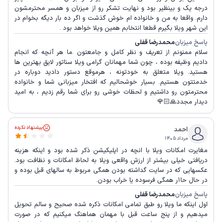
درجه یک و بینظیر بود و نهایت تشکر رو از میزبان و همسر محترمشون
دارم. واقعا به من و خانواده ام خوش گذشت و اگر ده بار دیگه بخوام در
این شهر ویلا بگیرم قطعا انتخابم همین ویلا خواهد بود .
پاسخ میزبان
محمدرضا قفلی
سلام ممنونم از تعریف و نظر کامل و جامعتون .ما هر آنچه که انجام
دادیم وظیفه بوده ، چون شما مهمانان گرامی ویلا سناتور لایق بهترین ها
هستید. ویلا متعلق به خودتونه ، هرموقع دستور دادید دوباره در
خدمتتون هستیم. بسیار خوشحالیم که افتخار میزبانی شما و خانواده
محترمتون رو داشتیم و لحظات خوشی رو برای شما رقم زدیم ، به امید
دیدار مجدد🙏🏻🌹
پیشنهاد نکرده
احمد
مرداد ۱۴۰۵
مغایرت امکانات ویلا با انچه در اپلیکیشن ذکر شده بود و اینکه هزینه
دریافتی خیلی بیشتر از ارزش واقعی ویلا به لحاظ امکانات و نظافت بود.
عکسهایی که در سایت گداشته بودن همگی مربوط به سالهای قبل بوده و
در حال حا۱ر همگی فرسوده یا خراب بودن.
پاسخ میزبان
محمدرضا قفلی
اول اینکه ما ویلا رو طبق تمامی امکانات ذکره شده صحیح و سالم تحویل
میدهیم و از پنج ساعت قبل با مهمان هماهنگ میکنیم که در صورت