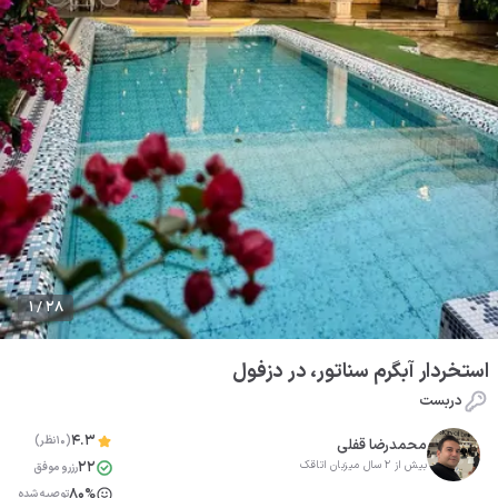
1 / 28
استخردار آبگرم سناتور، در دزفول
دربست
4.3
(10نظر)
محمدرضا قفلی
22
بیش از 2 سال میزبان اتاقک
رزرو موفق
80%
توصیه شده