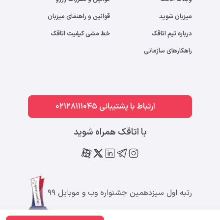
میزبان شوید
قوانین و راهنمای میزبان
درباره تیم اتاقک
خط مشی کیفیت اتاقک
راهکارهای سازمانی
ارتباط با پشتیبانی 02128111045
با اتاقک همراه شوید
رتبه اول سیزدهمین جشنواره وب و موبایل ۹۹