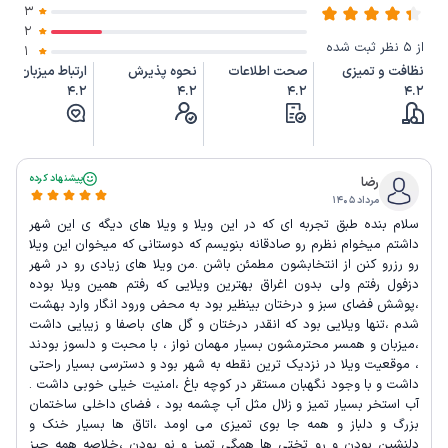
3
2
از 5 نظر ثبت شده
1
نظافت و تمیزی
صحت اطلاعات
نحوه پذیرش
ارتباط میزبان
4.2
4.2
4.2
4.2
پیشنهاد کرده
رضا
مرداد ۱۴۰۵
سلام بنده طبق تجربه ای که در این ویلا و ویلا های دیگه ی این شهر
داشتم میخوام نظرم رو صادقانه بنویسم که دوستانی که میخوان این ویلا
رو رزرو کنن از انتخابشون مطمئن باشن .من ویلا های زیادی رو در شهر
دزفول رفتم ولی بدون اغراق بهترین ویلایی که رفتم همین ویلا بوده
،پوشش فضای سبز و درختان بینظیر بود به محض ورود انگار وارد بهشت
شدم ،تنها ویلایی بود که انقدر درختان و گل های باصفا و زیبایی داشت
،میزبان و همسر محترمشون بسیار مهمان نواز ، با محبت و دلسوز بودند
، موقعیت ویلا در نزدیک ترین نقطه به شهر بود و دسترسی بسیار راحتی
داشت و با وجود نگهبان مستقر در کوچه باغ ،امنیت خیلی خوبی داشت .
آب استخر بسیار تمیز و زلال مثل آب چشمه بود ، فضای داخلی ساختمان
بزرگ و دلباز و همه جا بوی تمیزی می اومد ،اتاق ها بسیار خنک و
دلنشین بودن و رو تختی ها همگی تمیز و نو بودن ،خلاصه همه چیز