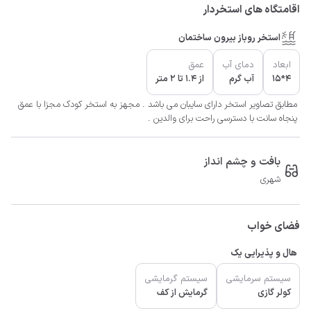
اقامتگاه های استخردار
استخر روباز بیرون ساختمان
ابعاد
دمای آب
عمق
4*15
آب گرم
از 1.4 تا 2 متر
مطابق تصاویر استخر دارای سایبان می باشد . مجهز به استخر کودک مجزا با عمق
پنجاه سانت با دسترسی راحت برای والدین .
بافت و چشم انداز
شهری
فضای خواب
هال و پذیرایی یک
سیستم سرمایشی
سیستم گرمایشی
کولر گازی
گرمایش از کف