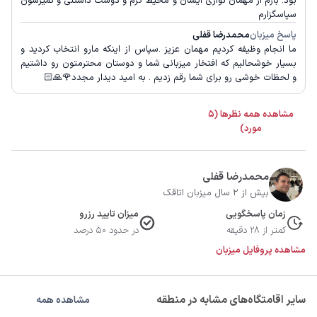
بود. بازم از مهمان نوازی ایشان و محیط گرم و دوست داشتنی و تمیزشون
سپاسگزارم
پاسخ میزبان
محمدرضا قفلی
ما انجام وظیفه کردیم مهمان عزیز .سپاس از اینکه مارو انتخاب کردید و
بسیار خوشحالیم که افتخار میزبانی شما و دوستان محترمتون رو داشتیم
و لحظات خوشی رو برای شما رقم زدیم . به امید دیدار مجدد🌹🙏🏻
مشاهده همه نظرها (5
مورد)
محمدرضا قفلی
بیش از 2 سال میزبان اتاقک
زمان پاسخگویی
میزان تایید رزرو
کمتر از 28 دقیقه
در حدود 50 درصد
مشاهده پروفایل میزبان
سایر اقامتگاه‌های مشابه در منطقه
مشاهده همه