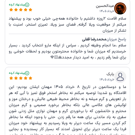
پیشنهاد کرده
عبدالحسین
خرداد ۱۴۰۵
سلام اقامت ۲روزه داشتیم با خانواده همه‌چی خیلی خوب بود و پیشنهاد
میکنم از موقعیت ویلا گرفته, فضای سبز ویلا، تمیزی استخر، امنیت با
تشکر از میزبان
پاسخ میزبان
محمدرضا قفلی
سلام ،ما انجام وظیفه کردیم ، سپاس از اینکه مارو انتخاب کردید ، بسیار
خرسندیم که میزبان شما و خانواده محترمتون بودیم و لحظات خوشی رو
برای شما رقم زدیم ، به امید دیدار مجدد🙏🏻🌹
پیشنهاد کرده
بابک
خرداد ۱۴۰۵
ما و دوستانمون در تاریخ 8 خرداد 1405 مهمان ایشان بودیم- این
اقامتگاه رو شدیدا توصیه میکنم نه بخاطر استخر فوق تمیز با آبی که هر
بار تعویض و گرم میشه و نه بخاطر محیط طبیعی عالیش و درختان موز و
لوکیشن های عکاسی عالی بلکه بخاطر برخورد صمیمی و گرم میزبان
محترم و خانمشون که با برخوردی گرم و مهمان نوازی مثل زدنی شون
سفری به یاد ماندنی برای همه ما رقم زدن. حتی با وجود اینکه ما بخاطر
گم کردن مسیر یک ساعت دیرتر به ویلا رسیدیم به پیشنهاد خود میزبان
فردا یک ساعت دیرتر برای تحویل امدند که بسیار کار پسندیده و بجایی