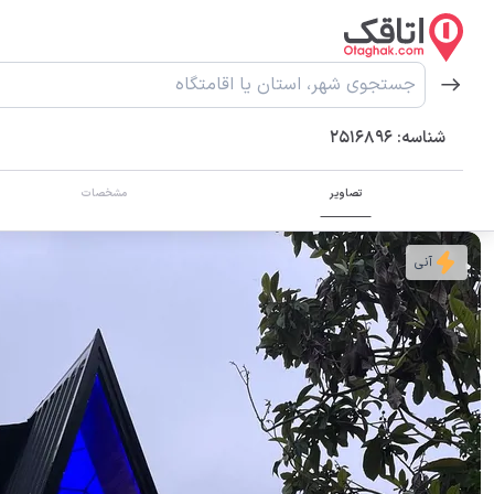
شناسه:
2516896
تصاویر
مشخصات
آنی