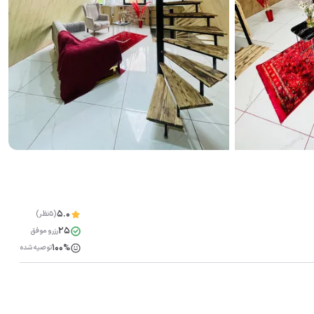
5.0
(5نظر)
25
رزرو موفق
100%
توصیه شده
مشاهده همه تصاویر(
13
)