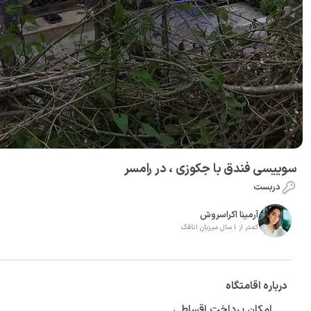
سوییسی فندق با جکوزی ، در رامسر
دربست
آرمینا اکراسروش
کمتر از 1 سال میزبان اتاقک
درباره اقامتگاه
امکان پرداخت اقساطی