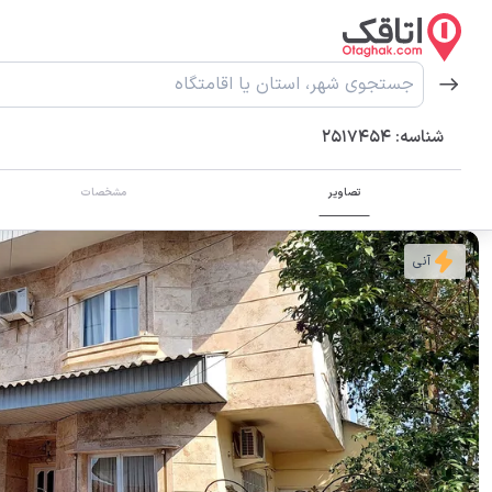
شناسه:
2517454
تصاویر
مشخصات
آنی