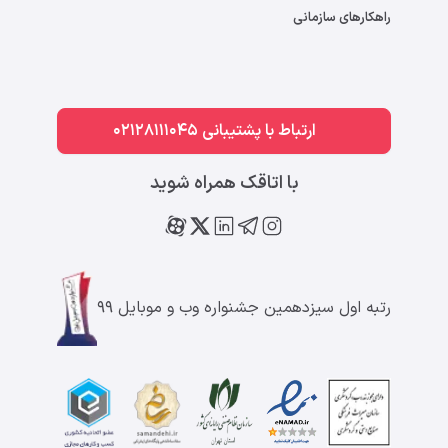
راهکارهای سازمانی
ارتباط با پشتیبانی 02128111045
با اتاقک همراه شوید
رتبه اول سیزدهمین جشنواره وب و موبایل ۹۹