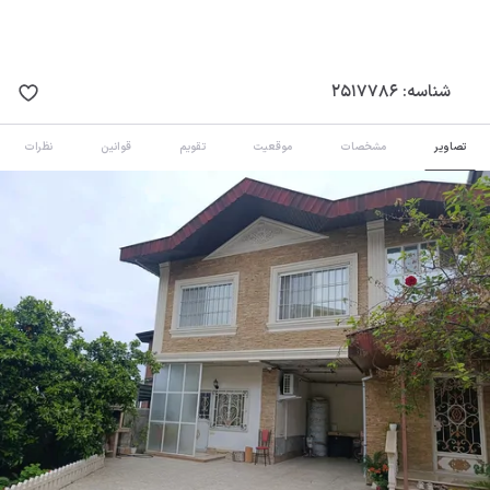
شناسه:
2517786
تصاویر
مشخصات
موقعیت
تقویم
قوانین
نظرات