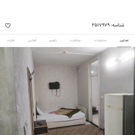
شناسه:
2517979
تصاویر
مشخصات
موقعیت
تقویم
قوانین
نظرات