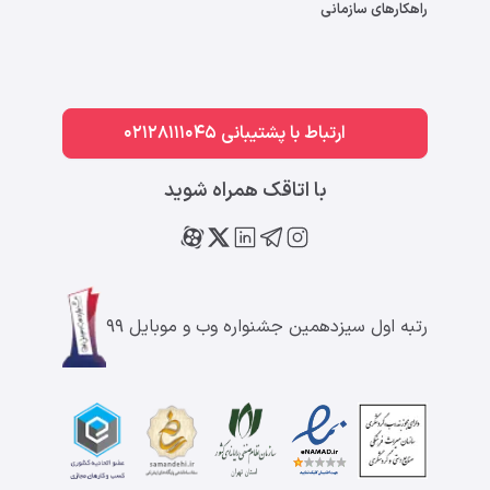
راهکارهای سازمانی
ارتباط با پشتیبانی 02128111045
با اتاقک همراه شوید
رتبه اول سیزدهمین جشنواره وب و موبایل ۹۹