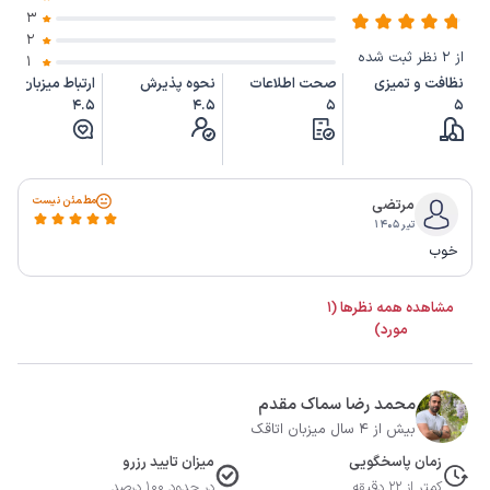
3
2
از 2 نظر ثبت شده
1
نظافت و تمیزی
صحت اطلاعات
نحوه پذیرش
ارتباط میزبان
4.5
4.5
5
5
مطمئن نیست
مرتضی
تیر ۱۴۰۵
خوب
مشاهده همه نظرها (1
مورد)
محمد رضا سماک مقدم
بیش از 4 سال میزبان اتاقک
زمان پاسخگویی
میزان تایید رزرو
کمتر از 22 دقیقه
در حدود 100 درصد