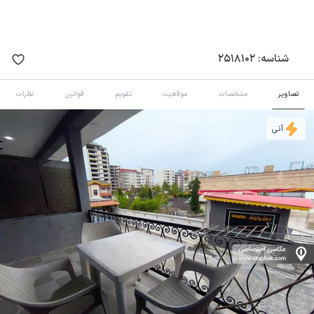
شناسه:
2518102
تصاویر
مشخصات
موقعیت
تقویم
قوانین
نظرات
آنی