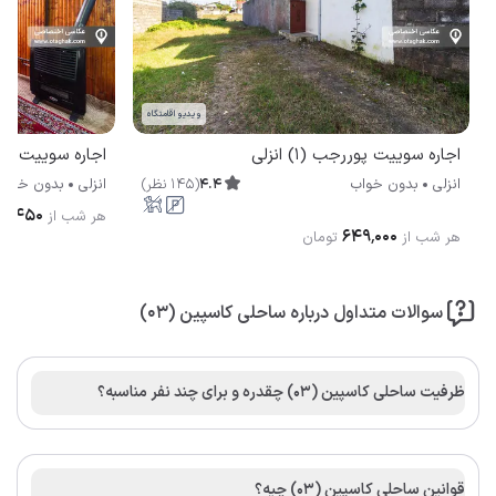
ویدیو اقامتگاه
اجاره سوییت پوررجب (1) انزلی
اجاره سوییت سور
4.4
(
145
نظر
)
انزلی
بدون خواب
انزلی
بدون خواب
۷٬۴۵۰
هر شب از
۶۴۹٬۰۰۰
هر شب از
تومان
سوالات متداول درباره ساحلی کاسپین (03)
ظرفیت ساحلی کاسپین (03) چقدره و برای چند نفر مناسبه؟
قوانین ساحلی کاسپین (03) چیه؟