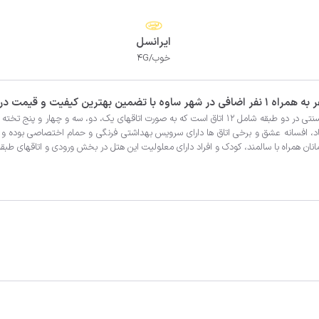
ایرانسل
خوب/4G
پو