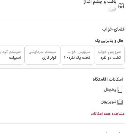
بافت و چشم انداز
شهری
فضای خواب
هال و پذیرایی یک
سرویس خواب
سرویس خواب
سیستم سرمایشی
سیستم گرما
تخت دو نفره
تخت یک نفره×2
کولر گازی
اسپیلت
امکانات اقامتگاه
یخچال
تلویزیون
مشاهده همه امکانات