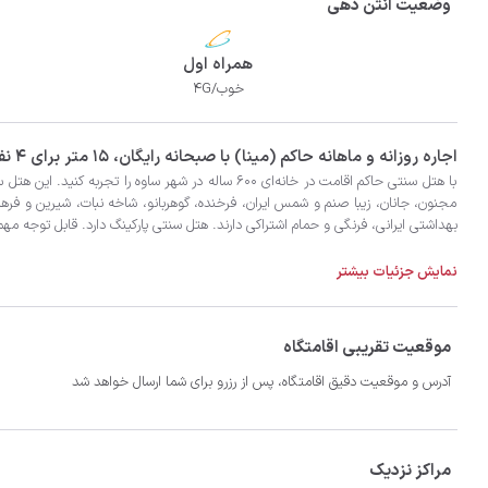
وضعیت انتن دهی
همراه اول
خوب/4G
‫‫اجاره روزانه و ماهانه حاکم (مینا) با صبحانه رایگان، 15 متر برای 4 نفر به همراه 1 نفر اضافی در شهر ساوه با تضمین بهترین کیفیت و قیمت در اتاقک
نمایش جزئیات بیشتر
موقعیت تقریبی اقامتگاه
آدرس و موقعیت دقیق اقامتگاه، پس از رزرو برای شما ارسال خواهد شد
- پک بهداشتی بسته سپید شامل ملحفه، روبالشتی، حوله، صابون یکبار مصرف و شام

مراکز نزدیک