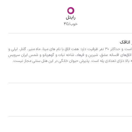
رایتل
خوب/4G