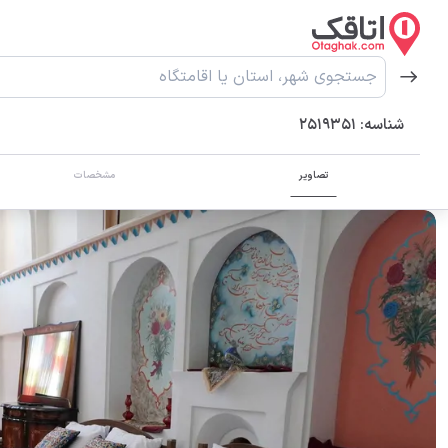
شناسه:
2519351
تصاویر
مشخصات