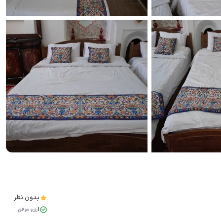
بدون نظر
1
رزرو موفق
مشاهده همه تصاویر(
12
)