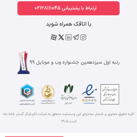
ارتباط با پشتیبانی 02128111045
با اتاقک همراه شوید
رتبه اول سیزدهمین جشنواره وب و موبایل ۹۹
کلیه حقوق معنوی و انتشار محتوای این وب‌سایت متعلق به شرکت «گردشگر گستر خانه ما»
است
۱۴۰۵