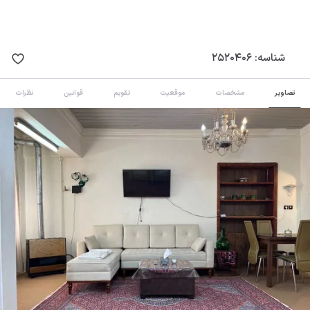
شناسه:
2520406
تصاویر
مشخصات
موقعیت
تقویم
قوانین
نظرات