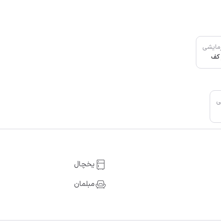
مایشی
 کف
ی
یخچال
مبلمان