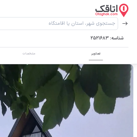
شناسه:
2521683
تصاویر
مشخصات