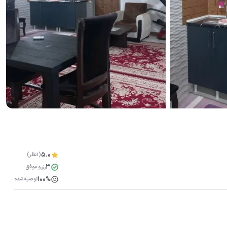
5.0
(1نظر)
3
رزرو موفق
100%
توصیه شده
مشاهده همه تصاویر(
11
)