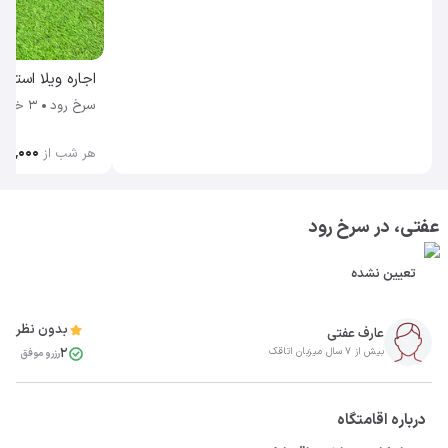
سرخ رود
3 خوابه
۹۰٬۰۰۰
هر شب از
عفتی، در سرخ رود
تعیین نشده
بدون نظر
عارف عفتی
2
بیش از 7 سال میزبان اتاقک
رزرو موفق
درباره اقامتگاه