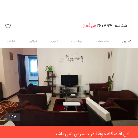
شناسه:
260794
غیرفعال
تصاویر
مشخصات
موقعیت
تقویم
قوانین
نظرات
1 / 8
این اقامتگاه موقتا در دسترس نمی باشد.