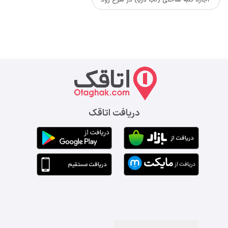
اجاره کلبه ساحلی (لب دریا) در سرخ رود
دریافت اتاقک