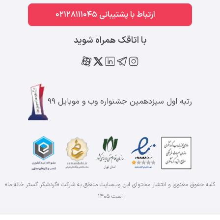
ارتباط با پشتیبانی 02128111045
با اتاقک همراه شوید
رتبه اول سیزدهمین جشنواره وب و موبایل ۹۹
کلیه حقوق معنوی و انتشار محتوای این وب‌سایت متعلق به شرکت «گردشگر گستر خانه ما»
است
۱۴۰۵