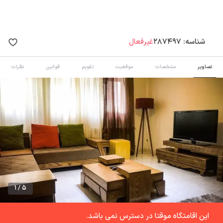
شناسه:
287497
غیرفعال
تصاویر
مشخصات
موقعیت
تقویم
قوانین
نظرات
1 / 5
این اقامتگاه موقتا در دسترس نمی باشد.