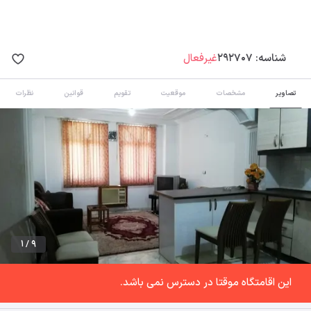
شناسه:
292707
غیرفعال
تصاویر
مشخصات
موقعیت
تقویم
قوانین
نظرات
1 / 9
این اقامتگاه موقتا در دسترس نمی باشد.