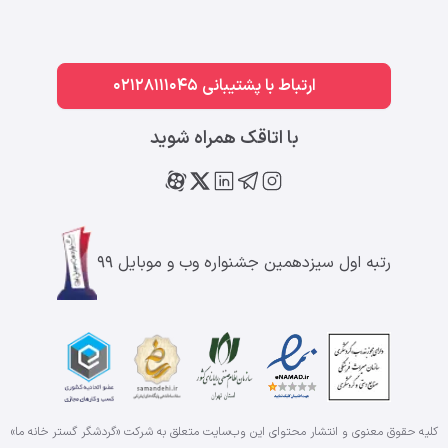
ارتباط با پشتیبانی 02128111045
با اتاقک همراه شوید
رتبه اول سیزدهمین جشنواره وب و موبایل ۹۹
کلیه حقوق معنوی و انتشار محتوای این وب‌سایت متعلق به شرکت «گردشگر گستر خانه ما»