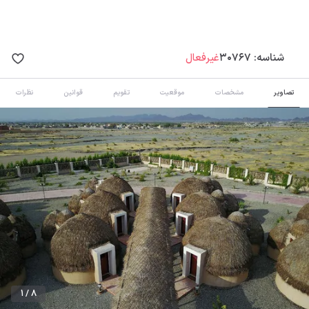
شناسه:
30767
غیرفعال
تصاویر
مشخصات
موقعیت
تقویم
قوانین
نظرات
1 / 8