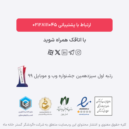
ارتباط با پشتیبانی 02128111045
با اتاقک همراه شوید
رتبه اول سیزدهمین جشنواره وب و موبایل ۹۹
کلیه حقوق معنوی و انتشار محتوای این وب‌سایت متعلق به شرکت «گردشگر گستر خانه ما»