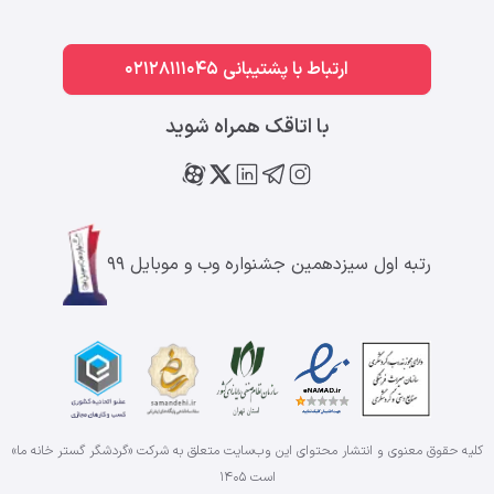
ارتباط با پشتیبانی 02128111045
با اتاقک همراه شوید
رتبه اول سیزدهمین جشنواره وب و موبایل ۹۹
کلیه حقوق معنوی و انتشار محتوای این وب‌سایت متعلق به شرکت «گردشگر گستر خانه ما»
است
۱۴۰۵