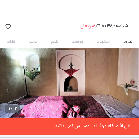
شناسه:
328048
غیرفعال
تصاویر
مشخصات
موقعیت
تقویم
قوانین
نظرات
1 / 12
این اقامتگاه موقتا در دسترس نمی باشد.