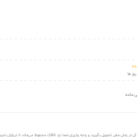
 آن در زمان مقرر تحویل بگیرید و وجه واریزی شما نزد اتاقک محفوظ می‌ماند تا درپایان تج