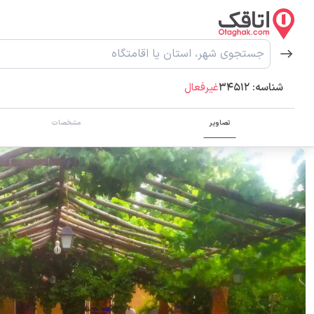
شناسه:
34512
غیرفعال
تصاویر
مشخصات