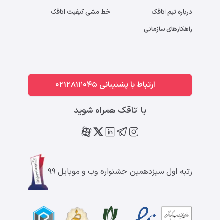
درباره تیم اتاقک
خط مشی کیفیت اتاقک
راهکارهای سازمانی
ارتباط با پشتیبانی 02128111045
با اتاقک همراه شوید
رتبه اول سیزدهمین جشنواره وب و موبایل ۹۹