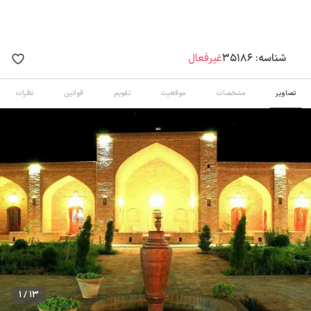
شناسه:
35186
غیرفعال
تصاویر
مشخصات
موقعیت
تقویم
قوانین
نظرات
1 / 13