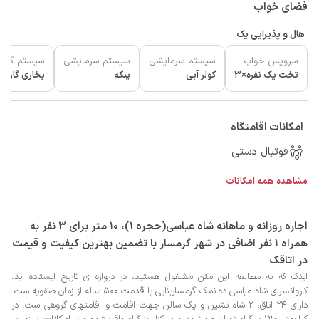
فضای خواب
هال و پذیرایی یک
سرویس خواب
سیستم سرمایشی
سیستم سرمایشی
سیستم گرم
تخت یک نفره×3
کولر آبی
پنکه
بخاری گازی
امکانات اقامتگاه
فوتبال دستی
مشاهده همه امکانات
‫‫اجاره روزانه و ماهانه شاه عباسی(حجره ۱)، 10 متر برای 3 نفر به
همراه 1 نفر اضافی در شهر گرمسار با تضمین بهترین کیفیت و قیمت
در اتاقک