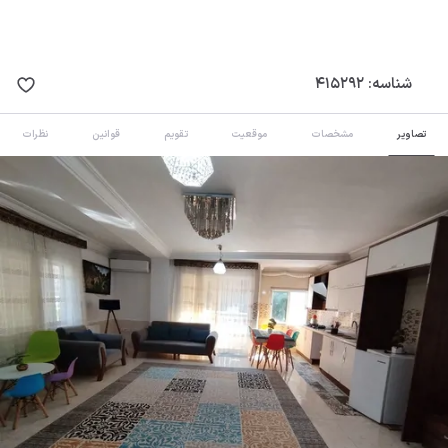
شناسه:
415292
تصاویر
مشخصات
موقعیت
تقویم
قوانین
نظرات