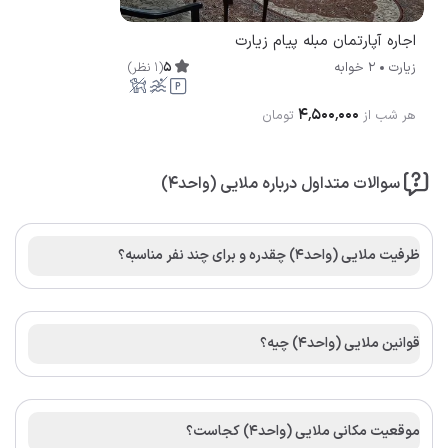
اجاره آپارتمان مبله پیام زیارت
5
(
1
نظر
)
زیارت
2 خوابه
۴٬۵۰۰٬۰۰۰
هر شب از
تومان
سوالات متداول درباره ملایی (واحد4)
ظرفیت ملایی (واحد4) چقدره و برای چند نفر مناسبه؟
قوانین ملایی (واحد4) چیه؟
موقعیت مکانی ملایی (واحد4) کجاست؟