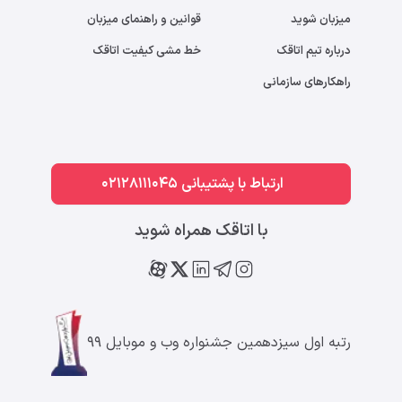
میزبان شوید
قوانین و راهنمای میزبان
درباره تیم اتاقک
خط مشی کیفیت اتاقک
راهکارهای سازمانی
ارتباط با پشتیبانی 02128111045
با اتاقک همراه شوید
رتبه اول سیزدهمین جشنواره وب و موبایل ۹۹