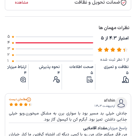
ضمانت تحویل و نظافت
مشاهده
نظرات مهمان ها
5
امتیاز 4.3 از 5
4
3
2
از 1 نظر ثبت شده
1
نظافت و تمیزی
صحت اطلاعات
نحوه پذیرش
ارتباط میزبان
4
4
5
5
مطمئن نیست
afshin
اردیبهشت ۱۴۰۳
جادش خیلی بد مسیر بود با سواری برن به مشکل میخورن.ویو خیلی
جذابی داشتن. تمیز بود. آبگرم کن با کپسول گاز بود.
پاسخ میزبان
مقداد آقاملایی
من فکر میکنم جای من رو با کسی دیگه ای اشتباه گرفتین ما کنار خیابان