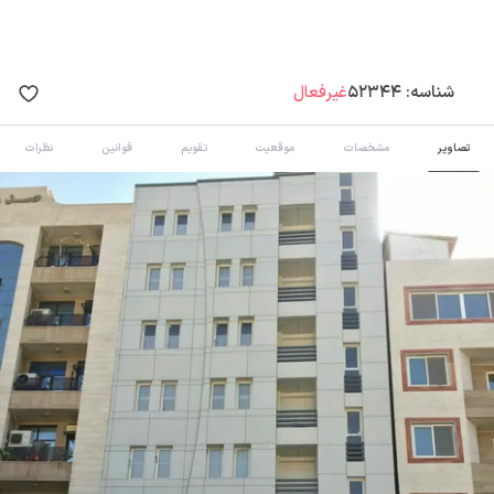
شناسه:
52344
غیرفعال
تصاویر
مشخصات
موقعیت
تقویم
قوانین
نظرات