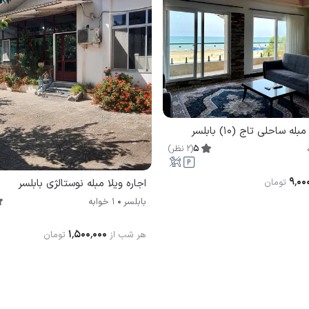
ه ساحلی تاج (۱۰) بابلسر
5
(
2
نظر
)
۹٬۰۰
تومان
اجاره ویلا مبله نوستالژی بابلسر
بابلسر
1 خوابه
۱٬۵۰۰٬۰۰۰
هر شب از
تومان