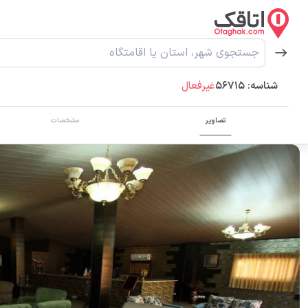
شناسه:
56715
غیرفعال
تصاویر
مشخصات