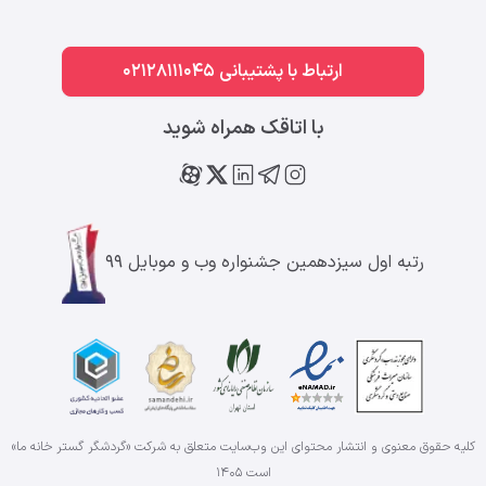
ارتباط با پشتیبانی 02128111045
با اتاقک همراه شوید
رتبه اول سیزدهمین جشنواره وب و موبایل ۹۹
کلیه حقوق معنوی و انتشار محتوای این وب‌سایت متعلق به شرکت «گردشگر گستر خانه ما»
است
۱۴۰۵