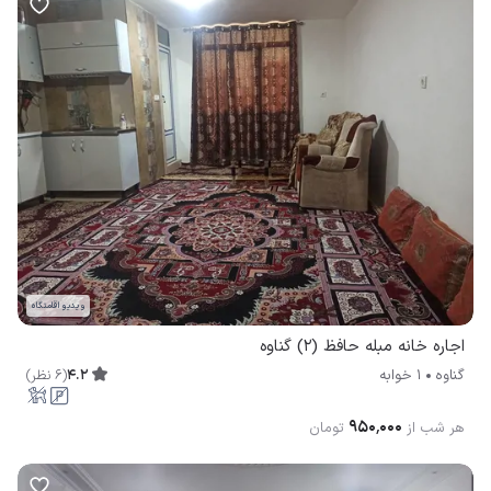
ویدیو اقامتگاه
اجاره خانه مبله حافظ (2) گناوه
4.2
(
6
نظر
)
گناوه
1 خوابه
۹۵۰٬۰۰۰
هر شب از
تومان