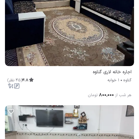
اجاره خانه لاری گناوه
4.8
(
45
نظر
)
گناوه
1 خوابه
۸۰۰٬۰۰۰
هر شب از
تومان