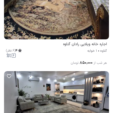
اجاره خانه ویلایی رادان گناوه
4
(
6
نظر
)
گناوه
1 خوابه
۸۵۰٬۰۰۰
هر شب از
تومان