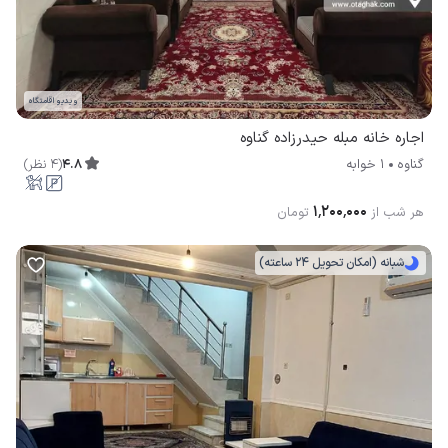
ویدیو اقامتگاه
اجاره خانه مبله حیدرزاده گناوه
4.8
(
4
نظر
)
گناوه
1 خوابه
۱٬۲۰۰٬۰۰۰
هر شب از
تومان
شبانه (امکان تحویل 24 ساعته)